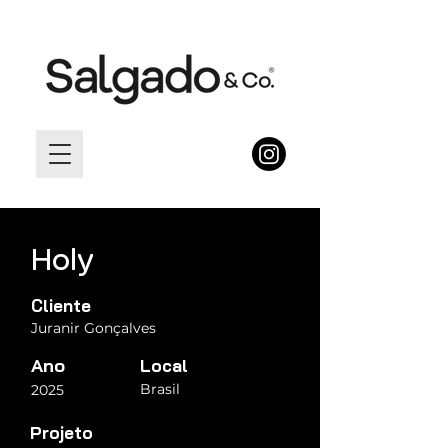
Holy
Cliente
Juranir Gonçalves
Ano
Local
Brasil
2025
Projeto